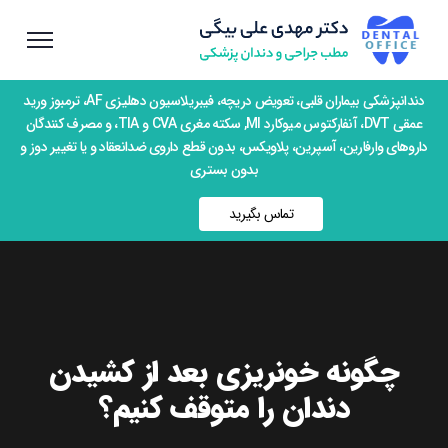
دندانپزشکی بیماران قلبی، تعویض دریچه، فیبریلاسیون دهلیزی AF، ترمبوز ورید
عمقی DVT، آنفارکتوس میوکارد MI, سکته مغری CVA و TIA، و مصرف کنندگان
داروهای وارفارین، آسپرین، پلاویکس، بدون قطع داروی ضدانعقاد و یا تغییر دوز و
بدون بستری
تماس بگیرید
چگونه خونریزی بعد از کشیدن
دندان را متوقف کنیم؟