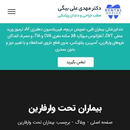
دندانپزشکی بیماران قلبی، تعویض دریچه، فیبریلاسیون دهلیزی AF، ترمبوز ورید
عمقی DVT، آنفارکتوس میوکارد MI, سکته مغری CVA و TIA، و مصرف کنندگان
داروهای وارفارین، آسپرین، پلاویکس، بدون قطع داروی ضدانعقاد و یا تغییر دوز و
بدون بستری
تماس بگیرید
بیماران تحت وارفارین
صفحه اصلی
وبلاگ
برچسب: بیماران تحت وارفارین