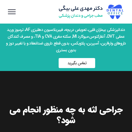
دندانپزشکی بیماران قلبی، تعویض دریچه، فیبریلاسیون دهلیزی AF، ترمبوز ورید
عمقی DVT، آنفارکتوس میوکارد MI, سکته مغری CVA و TIA، و مصرف کنندگان
داروهای وارفارین، آسپرین، پلاویکس، بدون قطع داروی ضدانعقاد و یا تغییر دوز و
بدون بستری
تماس بگیرید
جراحی لثه به چه منظور انجام می
شود؟