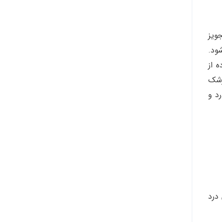
ویز
ود.
ه از
زشک
د و
درد