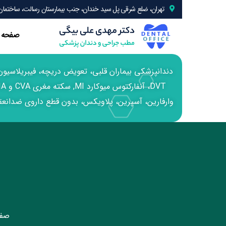
تهران، ضلع شرقی پل سید خندان، جنب بیمارستان رسالت، ساختمان 24، واحد 
صفحه 
وارفارین، آسپرین، پلاویکس، بدون قطع داروی ضدانعقا
صفح