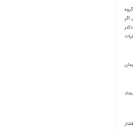
روه
 اگر
دکتر
رات
رمان
جاد
شار