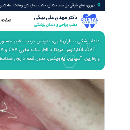
تهران، ضلع شرقی پل سید خندان، جنب بیمارستان رسالت، ساختمان 24، واحد 
صفحه 
وارفارین، آسپرین، پلاویکس، بدون قطع داروی ضدانعقا