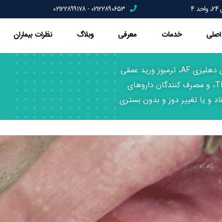
4
۰۲۱۲۲۸۹۰۶۵۳ - ۰۲۱۲۲۸۹۹۱۷۸
اصلی
خدمات
معرفی
وبلاگ
نظرات بیماران
دندانپزشکی بیماران قلبی، تعویض دریچه، فیبریلاسیون دهلیزی AF، ترمبوز ورید عمقی
DVT، آنفارکتوس میوکارد MI, سکته مغری CVA و TIA، و مصرف کنندگان داروهای
د و یا تغییر دوز و بدون بستری