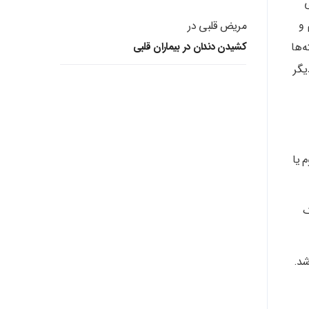
ی
 و
مریض قلبی
در
‌ها
کشیدن دندان در بیماران قلبی
یگر
 یا
ک
شد.