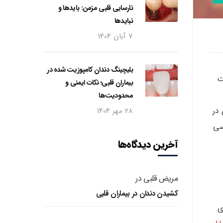
نارسایی قلبی مزمن: بایدها و
نبایدها
7 آبان 1404
بلیچینگ دندان کامپوزیت شده در
ت
بیماران قلبی؛ نکات ایمنی و
محدودیت‌ها
 در
28 مهر 1404
سی
آخرین دیدگاه‌ها
مریض قلبی
در
کشیدن دندان در بیماران قلبی
ی