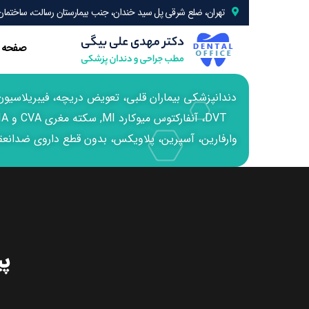
تهران، ضلع شرقی پل سید خندان، جنب بیمارستان رسالت، ساختمان 24، واحد 
صفحه 
وارفارین، آسپرین، پلاویکس، بدون قطع داروی ضدانعقا
پی