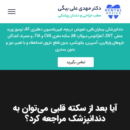
دندانپزشکی بیماران قلبی، تعویض دریچه، فیبریلاسیون دهلیزی AF، ترمبوز ورید
عمقی DVT، آنفارکتوس میوکارد MI, سکته مغری CVA و TIA، و مصرف کنندگان
داروهای وارفارین، آسپرین، پلاویکس، بدون قطع داروی ضدانعقاد و یا تغییر دوز و
بدون بستری
تماس بگیرید
آیا بعد از سکته قلبی می‌توان به
دندانپزشک مراجعه کرد؟