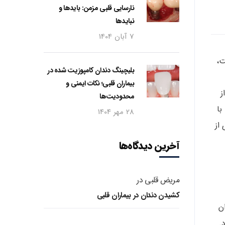
نارسایی قلبی مزمن: بایدها و
نبایدها
7 آبان 1404
ت،
بلیچینگ دندان کامپوزیت شده در
بیماران قلبی؛ نکات ایمنی و
ز
محدودیت‌ها
با
28 مهر 1404
از
آخرین دیدگاه‌ها
مریض قلبی
در
کشیدن دندان در بیماران قلبی
ن
.