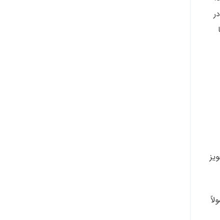
ر
ویز
اً