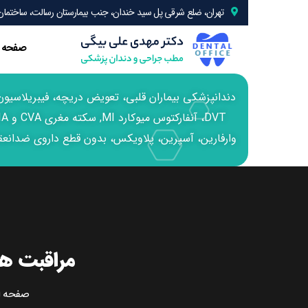
تهران، ضلع شرقی پل سید خندان، جنب بیمارستان رسالت، ساختمان 24، واحد 
صفحه 
وارفارین، آسپرین، پلاویکس، بدون قطع داروی ضدانعقا
مراقبت‌ ه
صفحه ا